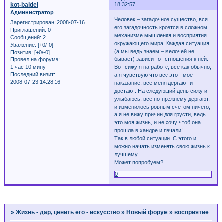
kot-baldei
18:32:57
Администратор
Человек – загадочное существо, вся
Зарегистрирован
: 2008-07-16
его загадочность кроется в сложном
Приглашений:
0
механизме мышления и восприятия
Сообщений:
2
окружающего мира. Каждая ситуация
Уважение:
[+0/-0]
(а мы ведь знаем – мелочей не
Позитив:
[+0/-0]
бывает) зависит от отношения к ней.
Провел на форуме:
1 час 10 минут
Вот сижу я на работе, всё как обычно,
Последний визит:
а я чувствую что всё это - моё
2008-07-23 14:28:16
наказание, все меня дёргают и
достают. На следующий день сижу и
улыбаюсь, все по-прежнему дергают,
и изменилось ровным счётом ничего,
а я не вижу причин для грусти, ведь
это моя жизнь, и не хочу чтоб она
прошла в хандре и печали!
Так в любой ситуации. С этого и
можно начать изменять свою жизнь к
лучшему.
Может попробуем?
0
Страница:
1
»
Жизнь - дар, ценить его - искусство
»
Новый форум
»
восприятие