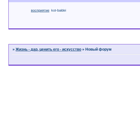
восприятие
kot-baldei
Страница:
1
»
Жизнь - дар, ценить его - искусство
»
Новый форум